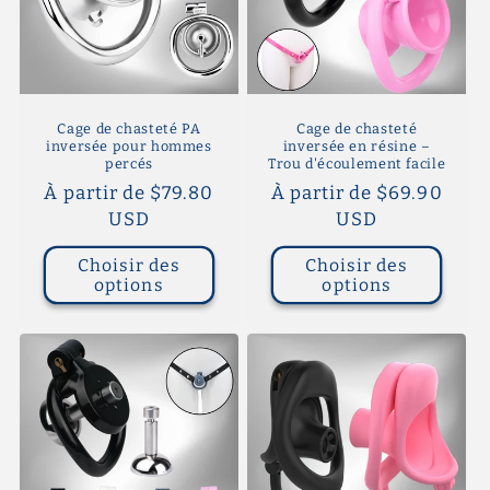
Cage de chasteté PA
Cage de chasteté
inversée pour hommes
inversée en résine –
percés
Trou d'écoulement facile
Prix
À partir de $79.80
Prix
À partir de $69.90
habituel
USD
habituel
USD
Choisir des
Choisir des
options
options