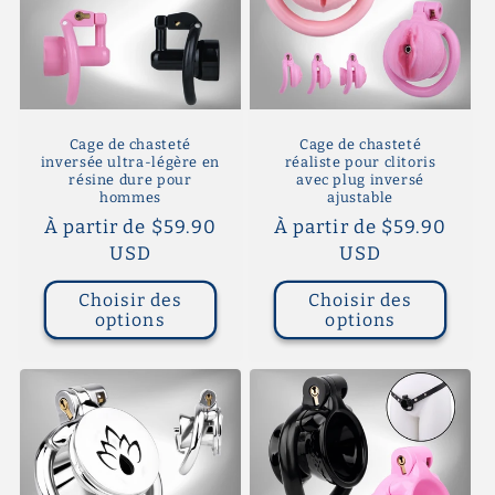
Cage de chasteté
Cage de chasteté
inversée ultra-légère en
réaliste pour clitoris
résine dure pour
avec plug inversé
hommes
ajustable
Prix
À partir de $59.90
Prix
À partir de $59.90
habituel
USD
habituel
USD
Choisir des
Choisir des
options
options