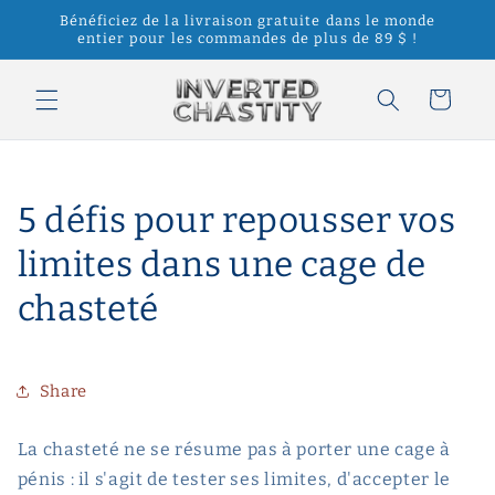
et
Bénéficiez de la livraison gratuite dans le monde
passer
entier pour les commandes de plus de 89 $ !
au
contenu
Panier
5 défis pour repousser vos
limites dans une cage de
chasteté
Share
La chasteté ne se résume pas à porter une cage à
pénis : il s'agit de tester ses limites, d'accepter le