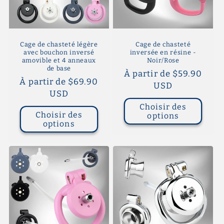
Cage de chasteté légère
Cage de chasteté
avec bouchon inversé
inversée en résine -
amovible et 4 anneaux
Noir/Rose
de base
Prix
À partir de $59.90
Prix
À partir de $69.90
habituel
USD
habituel
USD
Choisir des
Choisir des
options
options