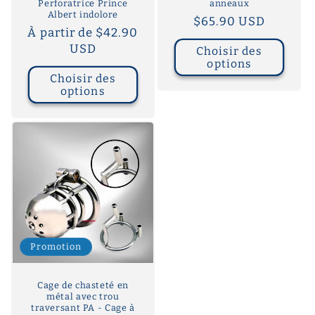
Perforatrice Prince
anneaux
Albert indolore
Prix
$65.90 USD
Prix
À partir de $42.90
habituel
habituel
USD
Choisir des
options
Choisir des
options
Promotion
Cage de chasteté en
métal avec trou
traversant PA - Cage à