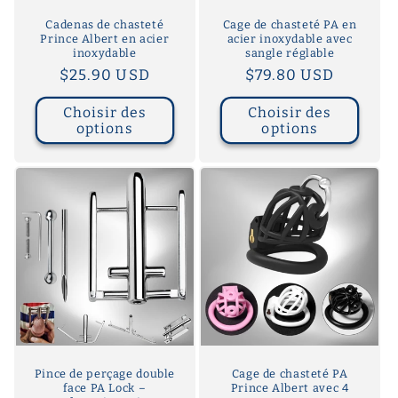
Cadenas de chasteté
Cage de chasteté PA en
Prince Albert en acier
acier inoxydable avec
inoxydable
sangle réglable
Prix
$25.90 USD
Prix
$79.80 USD
habituel
habituel
Choisir des
Choisir des
options
options
Pince de perçage double
Cage de chasteté PA
face PA Lock –
Prince Albert avec 4