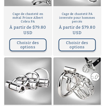
Cage de chasteté en
Cage de chasteté PA
métal Prince Albert
inversée pour hommes
Cobra PA
percés
Prix
À partir de $79.80
Prix
À partir de $79.80
habituel
USD
habituel
USD
Choisir des
Choisir des
options
options