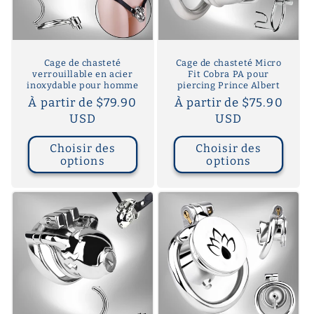
i
o
n
Cage de chasteté
Cage de chasteté Micro
verrouillable en acier
Fit Cobra PA pour
:
inoxydable pour homme
piercing Prince Albert
Prix
À partir de $79.90
Prix
À partir de $75.90
habituel
USD
habituel
USD
Choisir des
Choisir des
options
options