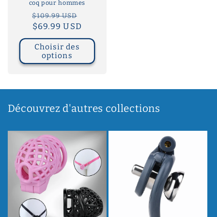
coq pour hommes
Prix
Prix
$109.99 USD
habituel
$69.99 USD
promotionnel
Choisir des
options
Découvrez d'autres collections