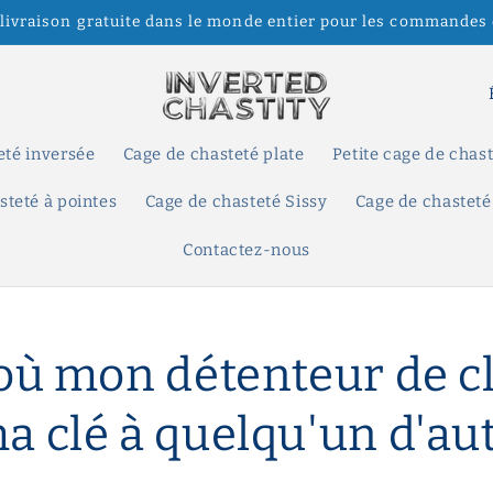
 livraison gratuite dans le monde entier pour les commandes 
P
a
y
eté inversée
Cage de chasteté plate
Petite cage de chas
s
steté à pointes
Cage de chasteté Sissy
Cage de chasteté
/
Contactez-nous
r
é
g
 où mon détenteur de cl
i
o
a clé à quelqu'un d'au
n