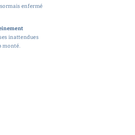
désormais enfermé
pleinement
ises inattendues
up monté.