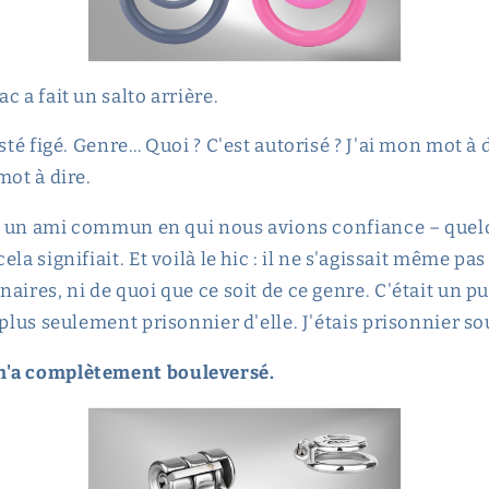
c a fait un salto arrière.
sté figé. Genre… Quoi ? C'est autorisé ? J'ai mon mot à d
mot à dire.
é à un ami commun en qui nous avions confiance – quel
ela signifiait. Et voilà le hic : il ne s'agissait même pa
aires, ni de quoi que ce soit de ce genre. C'était un pu
 plus seulement prisonnier d'elle. J'étais prisonnier s
m'a complètement bouleversé.