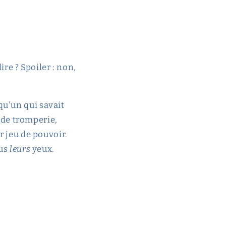
ire ? Spoiler : non,
qu'un qui savait
s de tromperie,
r jeu de pouvoir.
ous
leurs
yeux.