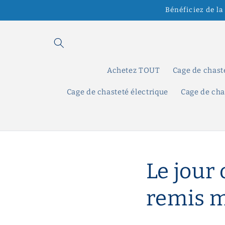
et
Bénéficiez de la
passer
au
contenu
Achetez TOUT
Cage de chast
Cage de chasteté électrique
Cage de cha
Le jour
remis m