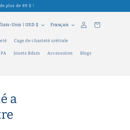
de plus de 89 $ !
L
Connexion
Panier
États-Unis | USD $
Français
a
n
teté
Cage de chasteté urétrale
g
 PA
Jouets Bdsm
Accessoires
Blogs
u
e
é a
tre