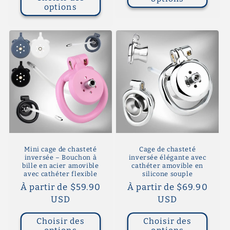
options
Mini cage de chasteté
Cage de chasteté
inversée – Bouchon à
inversée élégante avec
bille en acier amovible
cathéter amovible en
avec cathéter flexible
silicone souple
Prix
À partir de $59.90
Prix
À partir de $69.90
habituel
USD
habituel
USD
Choisir des
Choisir des