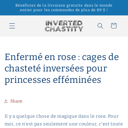
et
Bénéficiez de la livraison gratuite dans le monde
passer
entier pour les commandes de plus de 89 $ !
au
contenu
Panier
Enfermé en rose : cages de
chasteté inversées pour
princesses efféminées
Share
Il y a quelque chose de magique dans le rose. Pour
moi, ce n'est pas seulement une couleur, c'est toute