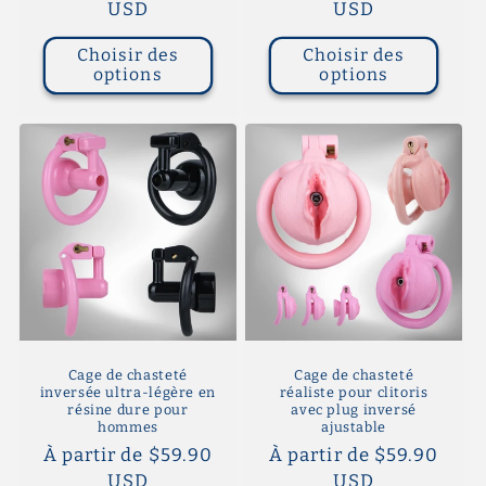
habituel
USD
habituel
USD
Choisir des
Choisir des
options
options
Cage de chasteté
Cage de chasteté
inversée ultra-légère en
réaliste pour clitoris
résine dure pour
avec plug inversé
hommes
ajustable
Prix
À partir de $59.90
Prix
À partir de $59.90
habituel
USD
habituel
USD