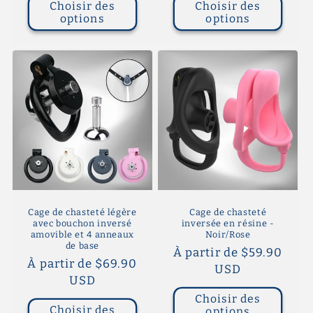
Choisir des
Choisir des
options
options
Cage de chasteté légère
Cage de chasteté
avec bouchon inversé
inversée en résine -
amovible et 4 anneaux
Noir/Rose
de base
Prix
À partir de $59.90
Prix
À partir de $69.90
habituel
USD
habituel
USD
Choisir des
Choisir des
options