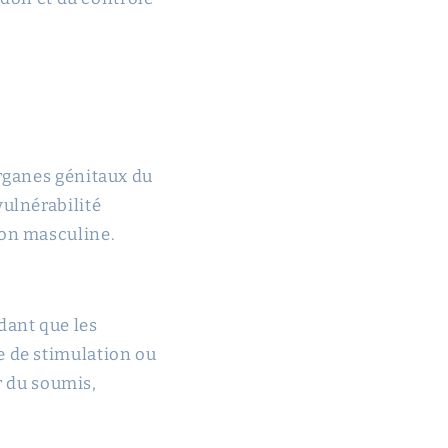
organes génitaux du
vulnérabilité
ion masculine.
dant que les
e de stimulation ou
ir du soumis,