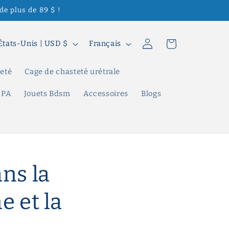
de plus de 89 $ !
L
Connexion
Panier
États-Unis | USD $
Français
a
n
teté
Cage de chasteté urétrale
g
 PA
Jouets Bdsm
Accessoires
Blogs
u
e
ns la
e et la