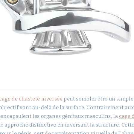
cage de chasteté inversée
peut sembler être un simple
objectif vont au-delà de la surface. Contrairement aux
i encapsulent les organes génitaux masculins, la
cage 
 approche distinctive en inversant la structure. Cett
sous le pénis, sert de représentation visuelle de l'aba