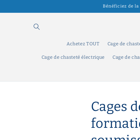
et
Bénéficiez de la
passer
au
contenu
Achetez TOUT
Cage de chast
Cage de chasteté électrique
Cage de cha
Cages d
formati