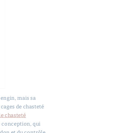
 engin, mais sa
 cages de chasteté
de chasteté
e conception, qui
ndon et du contrôle