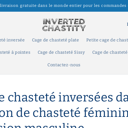
 livraison gratuite dans le monde entier pour les commandes 
P
a
y
eté inversée
Cage de chasteté plate
Petite cage de chas
s
steté à pointes
Cage de chasteté Sissy
Cage de chasteté
/
Contactez-nous
r
é
g
e chasteté inversées da
i
o
on de chasteté féminin
n