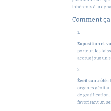
inhérents à la dy
Comment ça 
Exposition et vu
porteur, les lai
accrue joue un r
Éveil contrôlé :
l
organes génitaux
de gratification.
favorisant un s