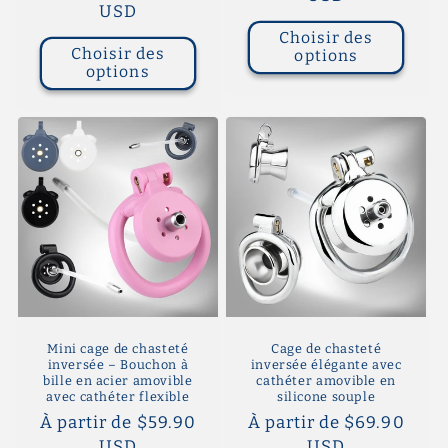
habituel
USD
Choisir des
Choisir des
options
options
Mini cage de chasteté
Cage de chasteté
inversée – Bouchon à
inversée élégante avec
bille en acier amovible
cathéter amovible en
avec cathéter flexible
silicone souple
Prix
À partir de $59.90
Prix
À partir de $69.90
habituel
USD
habituel
USD