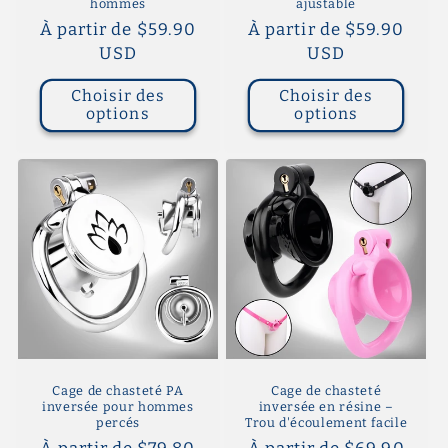
hommes
ajustable
Prix
À partir de $59.90
Prix
À partir de $59.90
habituel
USD
habituel
USD
Choisir des
Choisir des
options
options
Cage de chasteté PA
Cage de chasteté
inversée pour hommes
inversée en résine –
percés
Trou d'écoulement facile