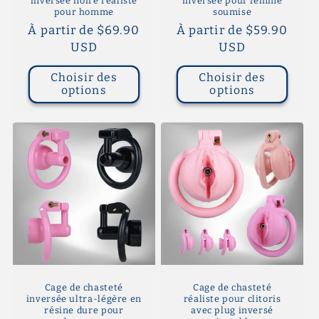
inversée noire réaliste
inversée pour femme
pour homme
soumise
Prix
À partir de $69.90
Prix
À partir de $59.90
habituel
USD
habituel
USD
Choisir des
Choisir des
options
options
Cage de chasteté
Cage de chasteté
inversée ultra-légère en
réaliste pour clitoris
résine dure pour
avec plug inversé