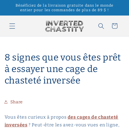
et
Bénéficiez de la livraison gratuite dans le monde
passer
entier pour les commandes de plus de 89 $ !
au
contenu
Panier
8 signes que vous êtes prêt
à essayer une cage de
chasteté inversée
Share
Vous êtes curieux à propos
des cages de chasteté
inversées
? Peut-être les avez-vous vues en ligne,