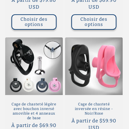
Prix
À partir de $79.80
Prix
À partir de $69.90
habituel
USD
habituel
USD
Choisir des
Choisir des
options
options
Cage de chasteté légère
Cage de chasteté
avec bouchon inversé
inversée en résine -
amovible et 4 anneaux
Noir/Rose
de base
Prix
À partir de $59.90
Prix
À partir de $69.90
habituel
USD