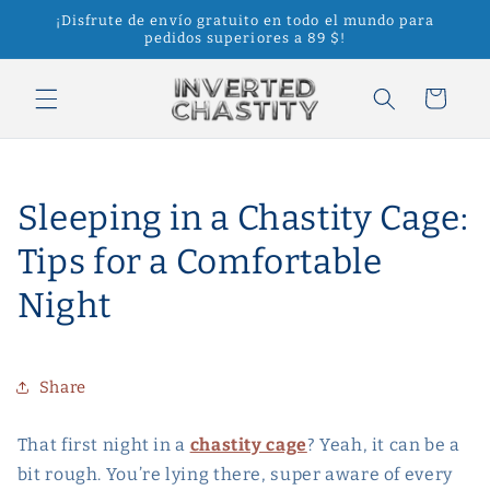
Ir
¡Disfrute de envío gratuito en todo el mundo para
directamente
pedidos superiores a 89 $!
al contenido
Carrito
Sleeping in a Chastity Cage:
Tips for a Comfortable
Night
Share
That first night in a
chastity cage
? Yeah, it can be a
bit rough. You’re lying there, super aware of every