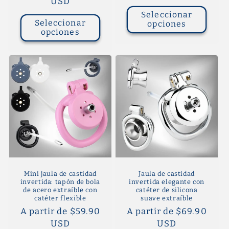
habitual
USD
Seleccionar
Seleccionar
opciones
opciones
Mini jaula de castidad
Jaula de castidad
invertida: tapón de bola
invertida elegante con
de acero extraíble con
catéter de silicona
catéter flexible
suave extraíble
Precio
A partir de $59.90
Precio
A partir de $69.90
habitual
USD
habitual
USD