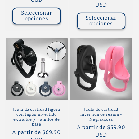
habitual
USD
Seleccionar
Seleccionar
opciones
opciones
Jaula de castidad ligera
Jaula de castidad
con tapón invertido
invertida de resina -
extraíble y 4 anillos de
Negra/Rosa
base
Precio
A partir de $59.90
Precio
A partir de $69.90
habitual
USD