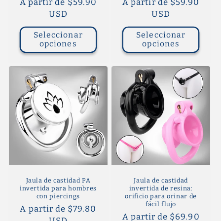
Precio
A partir de $59.90
Precio
A partir de $59.90
habitual
USD
habitual
USD
Seleccionar
Seleccionar
opciones
opciones
Jaula de castidad PA
Jaula de castidad
invertida para hombres
invertida de resina:
con piercings
orificio para orinar de
fácil flujo
Precio
A partir de $79.80
Precio
A partir de $69.90
habitual
USD