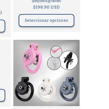
(pequeña/grande)
io
Precio
$198.90 USD
SD
habitual
ta
Seleccionar opciones