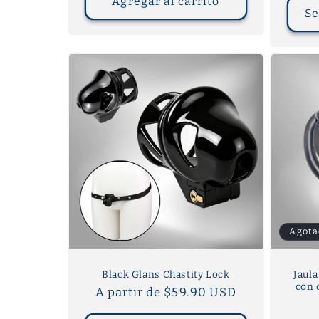
Agregar al carrito
Se
Agota
Black Glans Chastity Lock
Jaul
con o
Precio
A partir de $59.90 USD
habitual