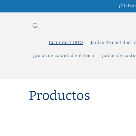
Ir
¡Disfru
directamente
al contenido
Comprar TODO
Jaulas de castidad i
Jaulas de castidad eléctrica
Jaulas de cast
C
Productos
o
l