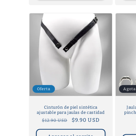
Oferta
Agota
Cinturón de piel sintética
Jaul
ajustable para jaulas de castidad
pinch
Precio
Precio
$9.90 USD
$12.90 USD
habitual
de
oferta