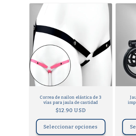
e
c
c
i
ó
n
Correa de nailon elástica de 3
Ja
:
vías para jaula de castidad
imp
Precio
$12.90 USD
habitual
Seleccionar opciones
Se