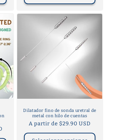
Dilatador fino de sonda uretral de
on
metal con hilo de cuentas
Precio
A partir de $29.90 USD
D
habitual