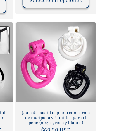
Seleccionar opciones
tal
Jaula de castidad plana con forma
pón
de mariposa y 4 anillos para el
pene (negro, rosa y blanco)
D
Precio
$69.90 USD