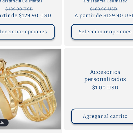
a distancia Cellmate1
a distancia Cellmate2
Precio
Precio
Precio
Prec
$189.90 USD
$189.90 USD
artir de $129.90 USD
habitual
de
A partir de $129.90 U
habitual
de
oferta
ofer
leccionar opciones
Seleccionar opciones
Accesorios
personalizados
Precio
$1.00 USD
habitual
Agregar al carrito
do