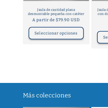
Jaula de castidad plana
Jaula 
desmontable pequeña con catéter
con do
Precio
A partir de $79.90 USD
habitual
Seleccionar opciones
Se
Más colecciones