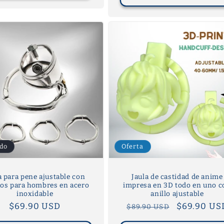
do
Oferta
a para pene ajustable con
Jaula de castidad de anime
os para hombres en acero
impresa en 3D todo en uno c
inoxidable
anillo ajustable
Precio
$69.90 USD
Precio
Precio
$69.90 US
$89.90 USD
habitual
habitual
de