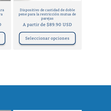
ara
Dispositivo de castidad de doble
ra
pene para la restricción mutua de
parejas
D
Precio
A partir de $89.90 USD
habitual
Seleccionar opciones