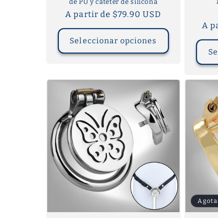
de PU y catéter de silicona
Precio
A partir de $79.90 USD
habitual
A p
Seleccionar opciones
Se
Agota