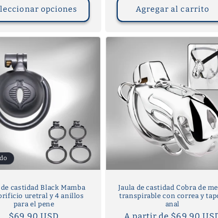
oferta
leccionar opciones
Agregar al carrito
do
a de castidad Black Mamba
Jaula de castidad Cobra de me
rificio uretral y 4 anillos
transpirable con correa y ta
para el pene
anal
Precio
$69.90 USD
Precio
A partir de $69.90 US