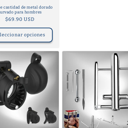
de castidad de metal dorado
curvado para hombres
Precio
$69.90 USD
habitual
leccionar opciones