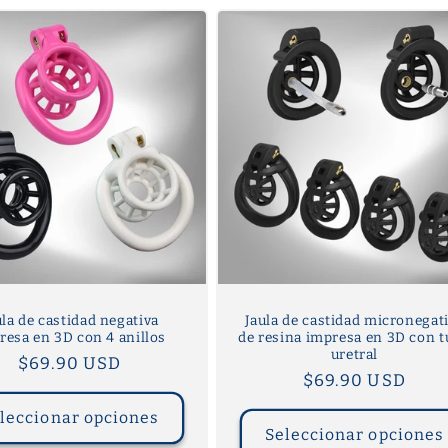
ula de castidad negativa
Jaula de castidad micronegat
resa en 3D con 4 anillos
de resina impresa en 3D con 
uretral
Precio
$69.90 USD
Precio
$69.90 USD
habitual
habitual
leccionar opciones
Seleccionar opciones