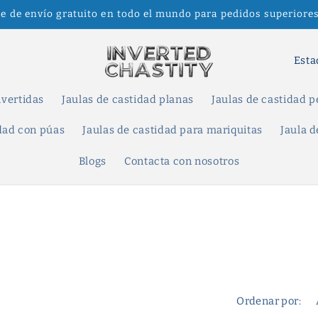
te de envío gratuito en todo el mundo para pedidos superiores
P
a
í
nvertidas
Jaulas de castidad planas
Jaulas de castidad 
s
idad con púas
Jaulas de castidad para mariquitas
Jaula d
/
Blogs
Contacta con nosotros
r
e
g
i
ó
n
Ordenar por: