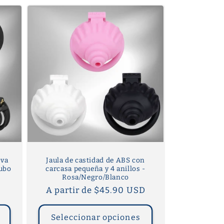
iva
Jaula de castidad de ABS con
tubo
carcasa pequeña y 4 anillos -
Rosa/Negro/Blanco
Precio
A partir de $45.90 USD
habitual
Seleccionar opciones