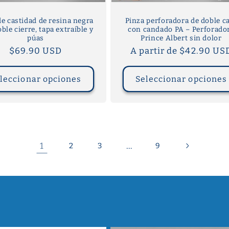
de castidad de resina negra
Pinza perforadora de doble c
ble cierre, tapa extraíble y
con candado PA – Perforado
púas
Prince Albert sin dolor
Precio
$69.90 USD
Precio
A partir de $42.90 US
habitual
habitual
leccionar opciones
Seleccionar opciones
1
…
2
3
9