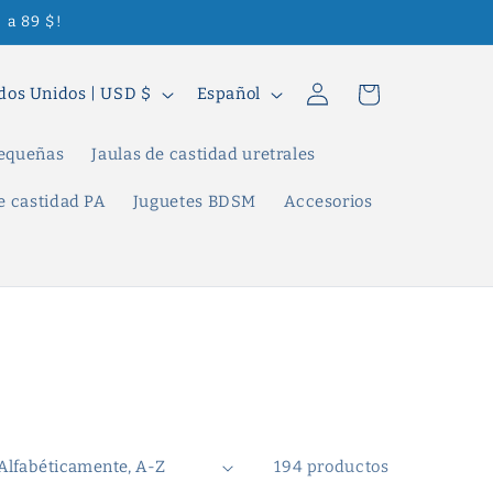
 a 89 $!
Iniciar
I
Carrito
Estados Unidos | USD $
Español
sesión
d
i
pequeñas
Jaulas de castidad uretrales
o
e castidad PA
Juguetes BDSM
Accesorios
m
a
194 productos