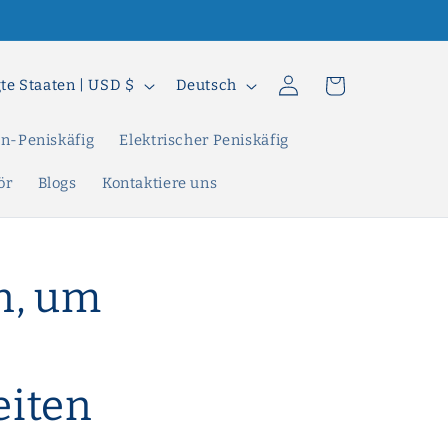
S
Einloggen
Warenkorb
Vereinigte Staaten | USD $
Deutsch
p
r
n-Peniskäfig
Elektrischer Peniskäfig
a
ör
Blogs
Kontaktiere uns
c
h
e
n, um
eiten