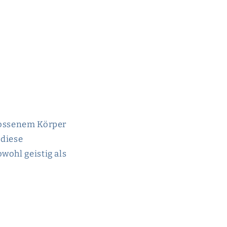
hlossenem Körper
 diese
wohl geistig als