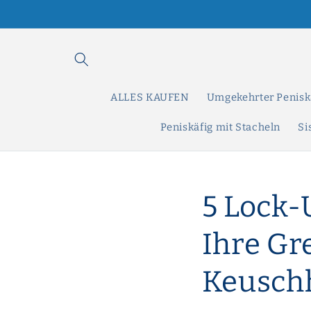
Direkt
zum
Inhalt
ALLES KAUFEN
Umgekehrter Penisk
Peniskäfig mit Stacheln
Si
5 Lock
Ihre Gr
Keuschh