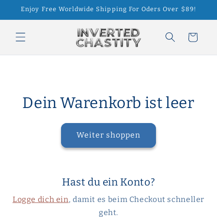
Direkt
Enjoy Free Worldwide Shipping For Oders Over $89!
zum
Inhalt
Warenkorb
Dein Warenkorb ist leer
Weiter shoppen
Hast du ein Konto?
Logge dich ein
, damit es beim Checkout schneller
geht.