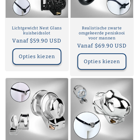
i
e
:
Lichtgewicht Nest Glans
Realistische zwarte
kuisheidsslot
omgekeerde peniskooi
voor mannen
Normale
Vanaf $59.90 USD
Normale
Vanaf $69.90 USD
prijs
prijs
Opties kiezen
Opties kiezen