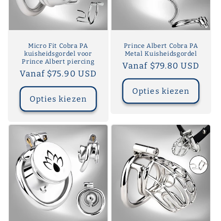
Micro Fit Cobra PA
Prince Albert Cobra PA
kuisheidsgordel voor
Metal Kuisheidsgordel
Prince Albert piercing
Normale
Vanaf $79.80 USD
Normale
Vanaf $75.90 USD
prijs
prijs
Opties kiezen
Opties kiezen