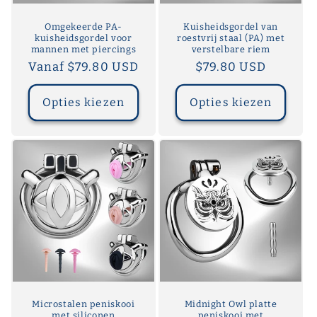
Omgekeerde PA-
Kuisheidsgordel van
kuisheidsgordel voor
roestvrij staal (PA) met
mannen met piercings
verstelbare riem
Normale
Vanaf $79.80 USD
Normale
$79.80 USD
prijs
prijs
Opties kiezen
Opties kiezen
Microstalen peniskooi
Midnight Owl platte
met siliconen
peniskooi met