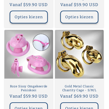
Normale
Vanaf $59.90 USD
Normale
Vanaf $59.90 USD
prijs
prijs
Opties kiezen
Opties kiezen
Roze Sissy Omgekeerde
Gold Metal Classic
Peniskooi
Chastity Cage - S/M/L
Normale
Vanaf $59.90 USD
Normale
Vanaf $69.90 USD
prijs
prijs
Opties kiezen
Opties kiezen