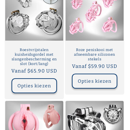
Roestvrijstalen
Roze peniskooi met
kuisheidsgordel met
afneembare siliconen
slangenbescherming en
stekels
slot (kort/lang)
Normale
Vanaf $59.90 USD
Normale
Vanaf $65.90 USD
prijs
prijs
Opties kiezen
Opties kiezen