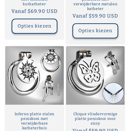
kutkatheter
verwijderbare metalen
katheter
Normale
Vanaf $69.90 USD
Normale
Vanaf $59.90 USD
prijs
prijs
Opties kiezen
Opties kiezen
Inferno platte stalen
Chique vlindervormige
peniskooi met
platte peniskooi voor
verwijderbare
sissy
katheterbuis
Normale
Vanaf $59.90 USD