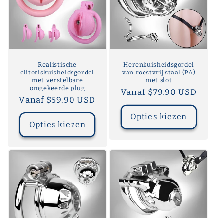
Realistische
Herenkuisheidsgordel
clitoriskuisheidsgordel
van roestvrij staal (PA)
met verstelbare
met slot
omgekeerde plug
Normale
Vanaf $79.90 USD
Normale
Vanaf $59.90 USD
prijs
prijs
Opties kiezen
Opties kiezen