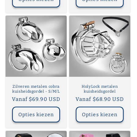
Zilveren metalen cobra
HolyLock metalen
kuisheidsgordel - S/M/L
kuisheidsgordel
Normale
Vanaf $69.90 USD
Normale
Vanaf $68.90 USD
prijs
prijs
Opties kiezen
Opties kiezen