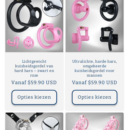
Lichtgewicht
Ultralichte, harde hars,
kuisheidsgordel van
omgekeerde
hard hars – zwart en
kuisheidsgordel voor
roze
mannen
Normale
Vanaf $59.90 USD
Normale
Vanaf $59.90 USD
prijs
prijs
Opties kiezen
Opties kiezen