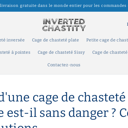
 livraison gratuite dans le monde entier pour les commandes 
P
a
y
eté inversée
Cage de chasteté plate
Petite cage de chas
s
steté à pointes
Cage de chasteté Sissy
Cage de chasteté
/
Contactez-nous
r
é
g
 d'une cage de chasteté
i
o
 est-il sans danger ? 
n