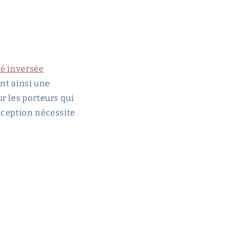
té inversée
ant ainsi une
r les porteurs qui
nception nécessite