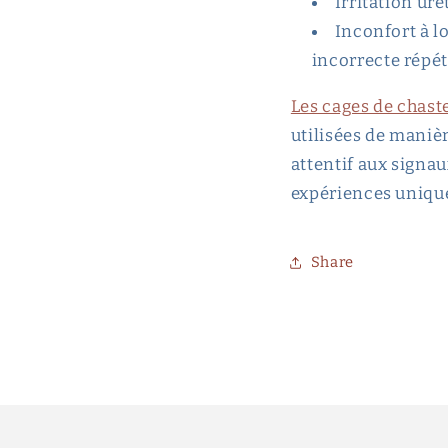
Irritation ur
Inconfort à l
incorrecte répét
Les cages de chast
utilisées de maniè
attentif aux signau
expériences unique
Share