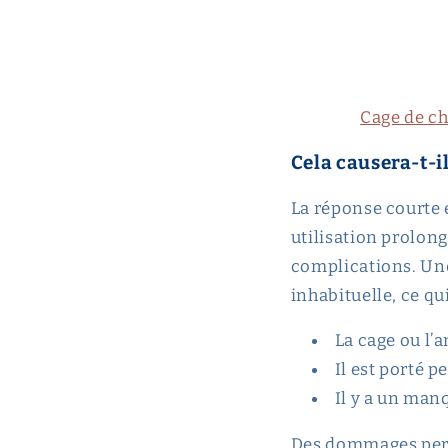
Cage de ch
Cela causera-t-
La réponse courte 
utilisation prolon
complications. Une
inhabituelle, ce qui
La cage ou l’
Il est porté 
Il y a un man
Des dommages perma