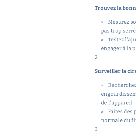
Trouvez la bonne
Mesurez soi
pas trop serré
Testez l'a
engager à la 
Surveiller la ci
Recherchez
engourdisseme
de l'appareil.
Faites des 
normale du fl