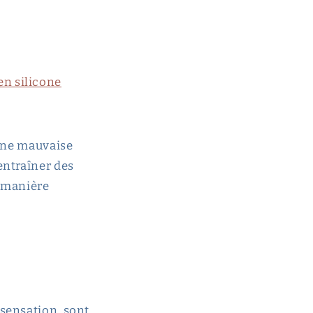
en silicone
 une mauvaise
entraîner des
e manière
 sensation, sont