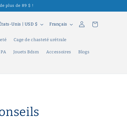
de plus de 89 $ !
L
Connexion
Panier
États-Unis | USD $
Français
a
n
teté
Cage de chasteté urétrale
g
 PA
Jouets Bdsm
Accessoires
Blogs
u
e
Conseils