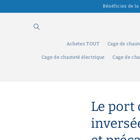
et
Bénéficiez de la
passer
au
contenu
Achetez TOUT
Cage de chast
Cage de chasteté électrique
Cage de cha
Le port
inversée