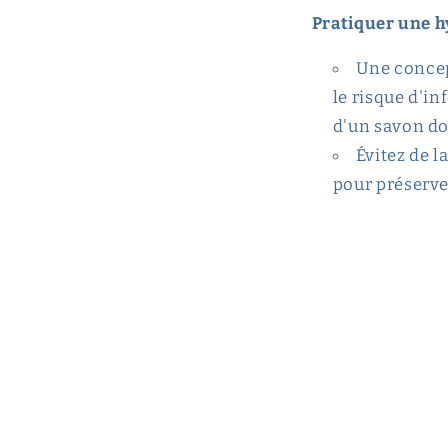
Pratiquer une h
Une concep
le risque d'in
d'un savon dou
Évitez de l
pour préserver