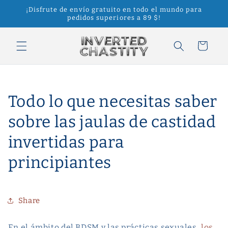
Ir
¡Disfrute de envío gratuito en todo el mundo para
directamente
pedidos superiores a 89 $!
al contenido
Carrito
Todo lo que necesitas saber
sobre las jaulas de castidad
invertidas para
principiantes
Share
En el ámbito del BDSM y las prácticas sexuales,
los