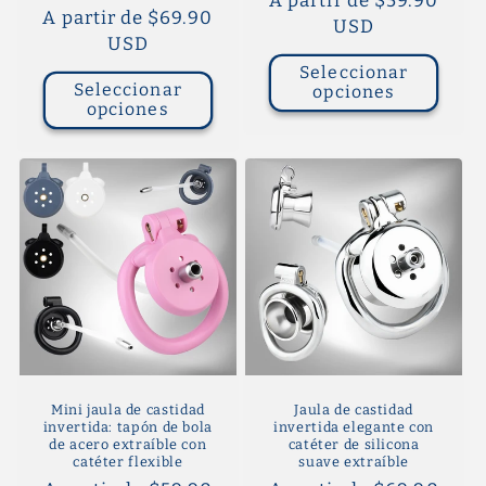
Precio
A partir de $59.90
Precio
A partir de $69.90
habitual
USD
habitual
USD
Seleccionar
Seleccionar
opciones
opciones
Mini jaula de castidad
Jaula de castidad
invertida: tapón de bola
invertida elegante con
de acero extraíble con
catéter de silicona
catéter flexible
suave extraíble