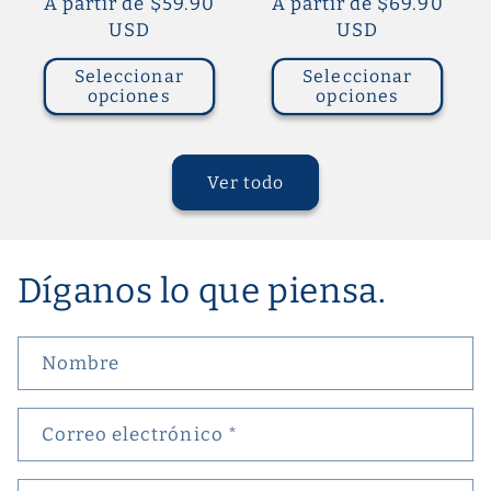
Precio
A partir de $59.90
Precio
A partir de $69.90
habitual
USD
habitual
USD
Seleccionar
Seleccionar
opciones
opciones
Ver todo
Díganos lo que piensa.
Nombre
Correo electrónico
*