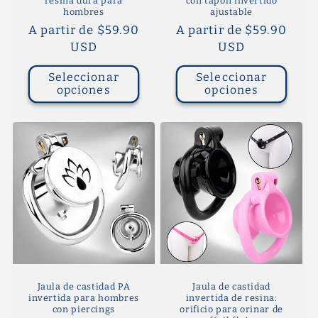
resina dura para
con tapón invertido
hombres
ajustable
Precio
A partir de $59.90
Precio
A partir de $59.90
habitual
USD
habitual
USD
Seleccionar
Seleccionar
opciones
opciones
Jaula de castidad PA
Jaula de castidad
invertida para hombres
invertida de resina:
con piercings
orificio para orinar de