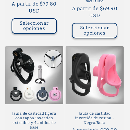
fácil flujo
Precio
A partir de $79.80
Precio
A partir de $69.90
habitual
USD
habitual
USD
Seleccionar
Seleccionar
opciones
opciones
Jaula de castidad ligera
Jaula de castidad
con tapón invertido
invertida de resina -
extraíble y 4 anillos de
Negra/Rosa
base