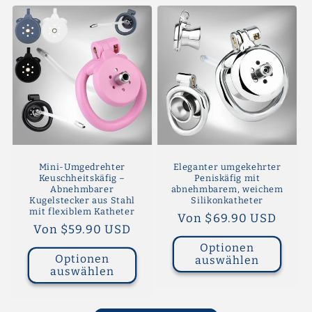
Mini-Umgedrehter
Eleganter umgekehrter
Keuschheitskäfig –
Peniskäfig mit
Abnehmbarer
abnehmbarem, weichem
Kugelstecker aus Stahl
Silikonkatheter
mit flexiblem Katheter
Normaler
Von $69.90 USD
Normaler
Von $59.90 USD
Preis
Preis
Optionen
Optionen
auswählen
auswählen