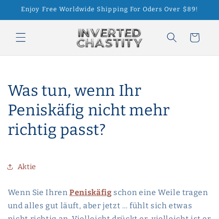
Direkt
Enjoy Free Worldwide Shipping For Oders Over $89!
zum
Inhalt
Warenkorb
Was tun, wenn Ihr
Peniskäfig nicht mehr
richtig passt?
Aktie
Wenn Sie Ihren
Peniskäfig
schon eine Weile tragen
und alles gut läuft, aber jetzt … fühlt sich etwas
nicht richtig an. Vielleicht drückt er, vielleicht ist er