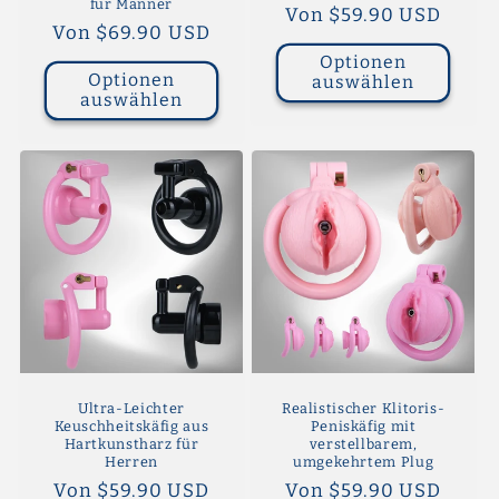
für Männer
Normaler
Von $59.90 USD
Normaler
Von $69.90 USD
Preis
Preis
Optionen
Optionen
auswählen
auswählen
Ultra-Leichter
Realistischer Klitoris-
Keuschheitskäfig aus
Peniskäfig mit
Hartkunstharz für
verstellbarem,
Herren
umgekehrtem Plug
Normaler
Von $59.90 USD
Normaler
Von $59.90 USD