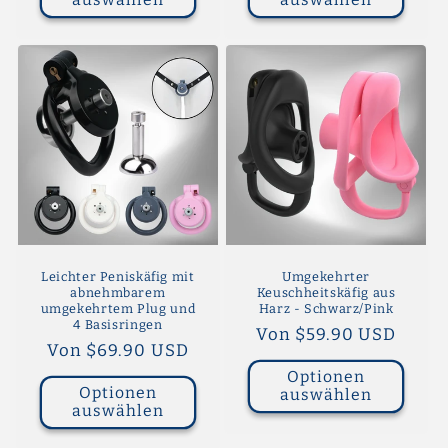
Leichter Peniskäfig mit
Umgekehrter
abnehmbarem
Keuschheitskäfig aus
umgekehrtem Plug und
Harz - Schwarz/Pink
4 Basisringen
Normaler
Von $59.90 USD
Normaler
Von $69.90 USD
Preis
Preis
Optionen
Optionen
auswählen
auswählen