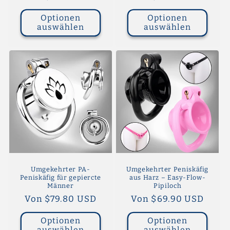
Preis
Preis
Optionen
Optionen
auswählen
auswählen
Umgekehrter PA-
Umgekehrter Peniskäfig
Peniskäfig für gepiercte
aus Harz – Easy-Flow-
Männer
Pipiloch
Normaler
Von $79.80 USD
Normaler
Von $69.90 USD
Preis
Preis
Optionen
Optionen
auswählen
auswählen