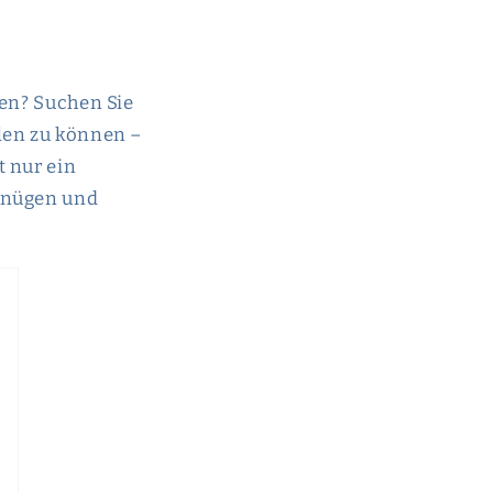
ben? Suchen Sie
llen zu können –
t nur ein
rgnügen und