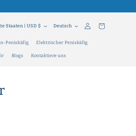
S
Einloggen
Warenkorb
Vereinigte Staaten | USD $
Deutsch
p
r
n-Peniskäfig
Elektrischer Peniskäfig
a
ör
Blogs
Kontaktiere uns
c
h
e
r