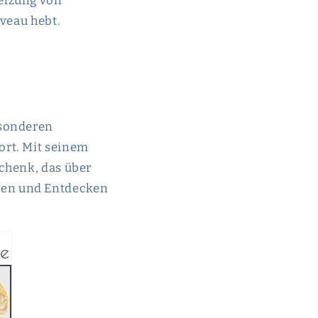
elzung von
iveau hebt.
esonderen
ort. Mit seinem
schenk, das über
gen und Entdecken