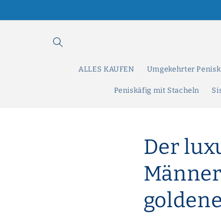
Direkt
zum
Inhalt
ALLES KAUFEN
Umgekehrter Penisk
Peniskäfig mit Stacheln
Si
Der lux
Männer:
goldene