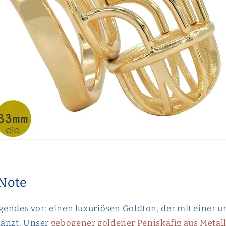
 Note
olgendes vor: einen luxuriösen Goldton, der mit einer 
länzt. Unser
gebogener goldener Peniskäfig aus Metal