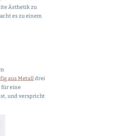
ite Ästhetik zu
macht es zu einem
um
ig aus Metall
drei
für eine
st, und verspricht