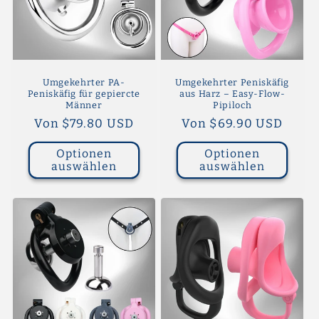
Umgekehrter PA-
Umgekehrter Peniskäfig
Peniskäfig für gepiercte
aus Harz – Easy-Flow-
Männer
Pipiloch
Normaler
Von $79.80 USD
Normaler
Von $69.90 USD
Preis
Preis
Optionen
Optionen
auswählen
auswählen