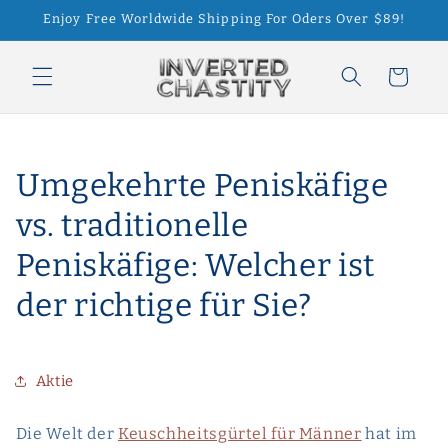
Direkt
Enjoy Free Worldwide Shipping For Oders Over $89!
zum
Inhalt
Warenkorb
Umgekehrte Peniskäfige
vs. traditionelle
Peniskäfige: Welcher ist
der richtige für Sie?
Aktie
Die Welt der
Keuschheitsgürtel für Männer
hat im