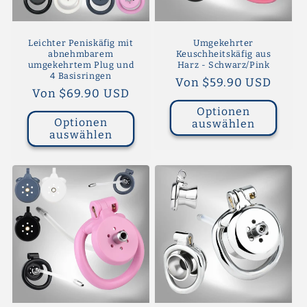
Leichter Peniskäfig mit
Umgekehrter
abnehmbarem
Keuschheitskäfig aus
umgekehrtem Plug und
Harz - Schwarz/Pink
4 Basisringen
Normaler
Von $59.90 USD
Normaler
Von $69.90 USD
Preis
Preis
Optionen
Optionen
auswählen
auswählen