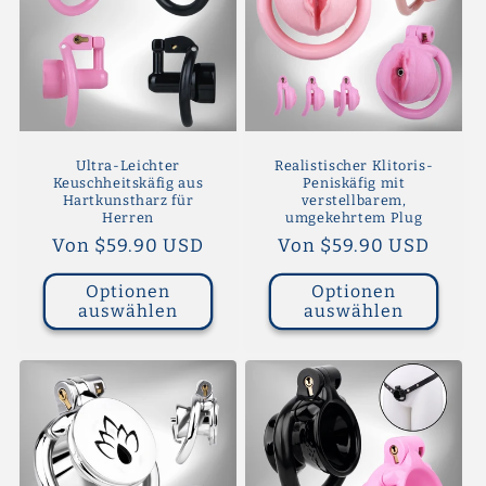
Ultra-Leichter
Realistischer Klitoris-
Keuschheitskäfig aus
Peniskäfig mit
Hartkunstharz für
verstellbarem,
Herren
umgekehrtem Plug
Normaler
Von $59.90 USD
Normaler
Von $59.90 USD
Preis
Preis
Optionen
Optionen
auswählen
auswählen