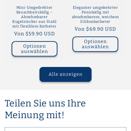
Mini-Umgedrehter
Eleganter umgekehrter
Keuschheitskäfig –
Peniskäfig mit
Abnehmbarer
abnehmbarem, weichem
Kugelstecker aus Stahl
Silikonkatheter
mit flexiblem Katheter
Normaler
Von $69.90 USD
Normaler
Von $59.90 USD
Preis
Preis
Optionen
Optionen
auswählen
auswählen
Alle anzeigen
Teilen Sie uns Ihre
Meinung mit!