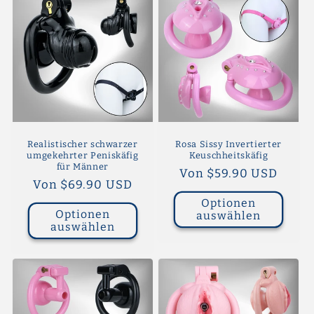
Realistischer schwarzer
Rosa Sissy Invertierter
umgekehrter Peniskäfig
Keuschheitskäfig
für Männer
Normaler
Von $59.90 USD
Normaler
Von $69.90 USD
Preis
Preis
Optionen
Optionen
auswählen
auswählen